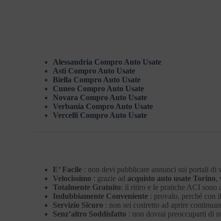
Alessandria Compro Auto Usate
Asti Compro Auto Usate
Biella Compro Auto Usate
Cuneo Compro Auto Usate
Novara Compro Auto Usate
Verbania Compro Auto Usate
Vercelli Compro Auto Usate
E’ Facile
: non devi pubblicare annunci sui portali di 
Velocissimo
: grazie ad
acquisto auto usate Torino
,
Totalmente Gratuito
: il ritiro e le pratiche ACI son
Indubbiamente Conveniente
: provalo, perché con i
Servizio Sicuro
: non sei costretto ad aprire continuam
Senz’altro Soddisfatto
: non dovrai preoccuparti di nu