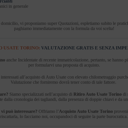
cianti
ici in generale
tro domicilio, vi proponiamo super Quotazioni, espletiamo subito le prati
paghiamo immediatamente con la formula da voi scelta!
 USATE TORINO:
VALUTAZIONE GRATIS E SENZA IMP
ino
anche Incidentate di recente immatricolazione, pertanto, se hanno più 
per formularvi una proposta di acquisto.
nteressati all’acquisto di Auto Usate con elevato chilometraggio purc
Valutazione che forniremo dovrà tener conto di tale fattore.
sare?
Siamo specializzati nell’acquisto di
Ritiro Auto Usate Torino
di 
e dalla cronologia dei tagliandi, dalla presenza di doppie chiavi e da un
, vi può interessare?
Offriamo l’
Acquisto Auto Usate Torino
provenie
riscattarla, lo facciamo noi, occupandoci di seguire la parte burocratica.