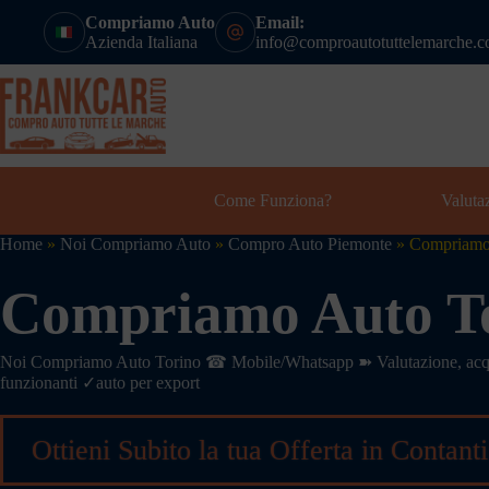
Compriamo Auto
Email:
Azienda Italiana
info@comproautotuttelemarche.
Come Funziona?
Valuta
Home
»
Noi Compriamo Auto
»
Compro Auto Piemonte
»
Compriamo
Compriamo Auto T
Noi Compriamo Auto Torino ☎ Mobile/Whatsapp ➽ Valutazione, acquis
funzionanti ✓auto per export
Ottieni Subito la tua Offerta in Contanti