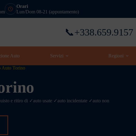
Orari
com
Lun/Dom 08-21 (appuntamento)
📞+338.659.9157
zione Auto
Servizi
Regioni
 Auto Torino
orino
to e ritiro di ✓auto usate ✓auto incidentate ✓auto non