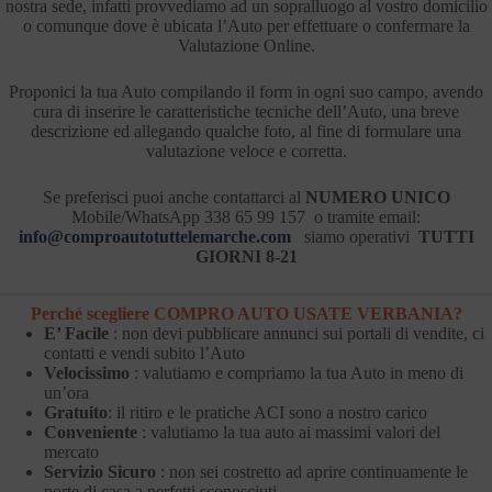
nostra sede, infatti provvediamo ad un sopralluogo al vostro domicilio
o comunque dove è ubicata l’Auto per effettuare o confermare la
Valutazione Online.
Proponici la tua Auto compilando il form in ogni suo campo, avendo
cura di inserire le caratteristiche tecniche dell’Auto, una breve
descrizione ed allegando qualche foto, al fine di formulare una
valutazione veloce e corretta.
Se preferisci puoi anche contattarci al
NUMERO UNICO
Mobile/WhatsApp 338 65 99 157 o tramite email:
info@comproautotuttelemarche.com
siamo operativi
TUTTI
GIORNI 8-21
Perché scegliere COMPRO AUTO USATE VERBANIA?
E’ Facile
: non devi pubblicare annunci sui portali di vendite, ci
contatti e vendi subito l’Auto
Velocissimo
: valutiamo e compriamo la tua Auto in meno di
un’ora
Gratuito
: il ritiro e le pratiche ACI sono a nostro carico
Conveniente
: valutiamo la tua auto ai massimi valori del
mercato
Servizio Sicuro
: non sei costretto ad aprire continuamente le
porte di casa a perfetti sconosciuti