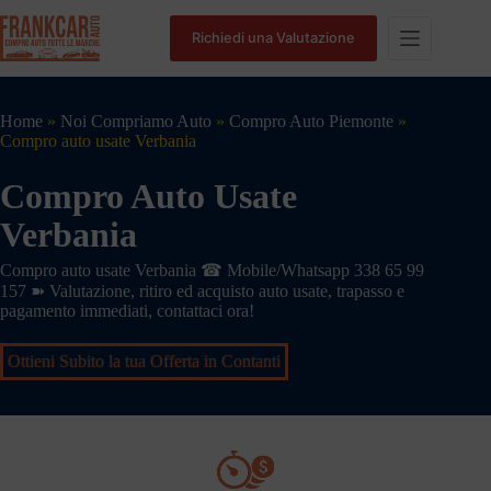
Richiedi una Valutazione
Home
»
Noi Compriamo Auto
»
Compro Auto Piemonte
»
Compro auto usate Verbania
Compro Auto Usate
Verbania
Compro auto usate Verbania ☎ Mobile/Whatsapp 338 65 99
157 ➽ Valutazione, ritiro ed acquisto auto usate, trapasso e
pagamento immediati, contattaci ora!
Ottieni Subito la tua Offerta in Contanti