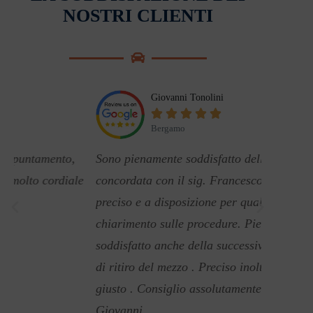
NOSTRI CLIENTI
Giovanni Tonolini





Bergamo
Sono pienamente soddisfatto dell'operazione
"Seri, ve
e
concordata con il sig. Francesco. Puntuale
pagament
preciso e a disposizione per qualsiasi
chiarimento sulle procedure. Pienamente
soddisfatto anche della successiva operazione
di ritiro del mezzo . Preciso inoltre pagatomi il
giusto . Consiglio assolutamente. Saluti
Giovanni