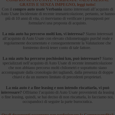
GRATIS E SENZA IMPEGNO, leggi tutto!
Con il
compro auto usate Verbania
siamo interessati all’acquisto di
Auto Usate Incidentate di recente immatricolazione, pertanto, se hanno
più di 10 anni di vita, ci riserviamo di verificare i presupposti per
formularvi una proposta di acquisto.
La mia auto ha percorso molti km, vi interessa?
Siamo interessati
all’acquisto di Auto Usate con elevato chilometraggio purché reale e
regolarmente documentato e conseguentemente la Valutazione che
forniremo dovrà tener conto di tale fattore.
La mia auto ha percorso pochissimi km, può interessare?
Siamo
specializzati nell’acquisto di Auto Usate di recente immatricolazione
che non abbiano percorso molti chilometri e soprattutto siano
accompagnate dalla cronologia dei tagliandi, dalla presenza di doppie
chiavi e da un numero limitato di precedenti proprietari.
La mia auto è a fine leasing e non intendo riscattarla, vi può
interessare?
Offriamo l’acquisto di Auto Usate provenienti da leasing
o fine leasing, quindi, se hai deciso di non riscattarla, lo facciamo noi,
occupandoci di seguire la parte burocratica.
Quali documenti occorrono per perfezionare la Compravendita?