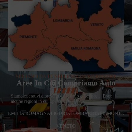
VENIAMO DA TE NELLE SEGUENTI REGIONI:
Aree In Cui Compriamo Auto
Siamo operativi e presenti da Milano a Torino…. Ecco
alcune regioni in cui operiamo:
EMILIA ROMAGNA
LIGURIA
LOMBARDIA
PIEMONTE
VENETO