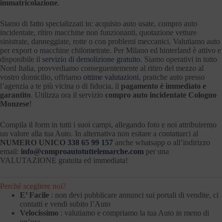
immatricolazione
.
Siamo di fatto specializzati in: acquisto auto usate, compro auto
incidentate, ritiro macchine non funzionanti, quotazione vetture
sinistrate, danneggiate, rotte o con problemi meccanici. Valutiamo auto
per export o macchine chilometrate. Per Milano ed hinterland è attivo e
disponibile il
servizio di demolizione gratuito
. Siamo operativi in tutto
Nord Italia, provvediamo conseguentemente al ritiro del mezzo al
vostro domicilio, offriamo
ottime valutazioni
, pratiche auto presso
l’agenzia a te più vicina o di fiducia, il
pagamento è immediato e
garantito
. Utilizza ora il servizio
compro auto incidentate Cologno
Monzese
!
Compila il form in tutti i suoi campi, allegando foto e noi attribuiremo
un valore alla tua Auto. In alternativa non esitare a contattarci al
NUMERO UNICO
338 65 99 157
anche whatsapp o all’indirizzo
email:
info@comproautotuttelemarche.com
per una
VALUTAZIONE gratuita ed immediata!
Perché scegliere noi?
E’ Facile
: non devi pubblicare annunci sui portali di vendite, ci
contatti e vendi subito l’Auto
Velocissimo
: valutiamo e compriamo la tua Auto in meno di
un’ora