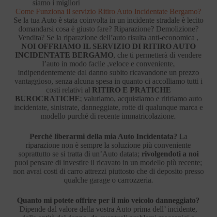
siamo i migliori
Come Funziona il servizio Ritiro Auto Incidentate Bergamo?
Se la tua Auto è stata coinvolta in un incidente stradale è lecito
domandarsi cosa è giusto fare? Riparazione? Demolizione?
Vendita? Se la riparazione dell’auto risulta anti-economica ,
NOI OFFRIAMO IL SERVIZIO DI RITIRO AUTO
INCIDENTATE BERGAMO
, che ti permetterà di vendere
l’auto in modo facile ,veloce e conveniente,
indipendentemente dal danno subito ricavandone un prezzo
vantaggioso, senza alcuna spesa in quanto ci accolliamo tutti i
costi relativi al
RITIRO E PRATICHE
BUROCRATICHE
; valutiamo, acquistiamo e ritiriamo auto
incidentate, sinistrate, danneggiate, rotte di qualunque marca e
modello purché di recente immatricolazione.
Perché liberarmi della mia Auto Incidentata?
La
riparazione non è sempre la soluzione più conveniente
soprattutto se si tratta di un’Auto datata;
rivolgendoti a noi
puoi pensare di investire il ricavato in un modello più recente;
non avrai costi di carro attrezzi piuttosto che di deposito presso
qualche garage o carrozzeria.
Quanto mi potete offrire per il mio veicolo danneggiato?
Dipende dal valore della vostra Auto prima dell’ incidente,