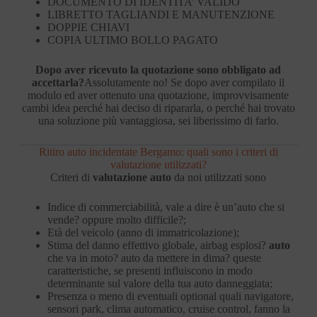
DOCUMENTO DI IDENTITA’ VALIDO
LIBRETTO TAGLIANDI E MANUTENZIONE
DOPPIE CHIAVI
COPIA ULTIMO BOLLO PAGATO
Dopo aver ricevuto la quotazione sono obbligato ad
accettarla?
Assolutamente no! Se dopo aver compilato il
modulo ed aver ottenuto una quotazione, improvvisamente
cambi idea perché hai deciso di ripararla, o perché hai trovato
una soluzione più vantaggiosa, sei liberissimo di farlo.
Ritiro auto incidentate Bergamo: quali sono i criteri di
valutazione utilizzati?
Criteri di
valutazione auto
da noi utilizzati sono
Indice di commerciabilità, vale a dire è un’auto che si
vende? oppure molto difficile?;
Età del veicolo (anno di immatricolazione);
Stima del danno effettivo globale, airbag esplosi?
auto
che va in moto? auto da mettere in dima? queste
caratteristiche, se presenti influiscono in modo
determinante sul valore della tua auto danneggiata;
Presenza o meno di eventuali optional quali navigatore,
sensori park, clima automatico, cruise control, fanno la