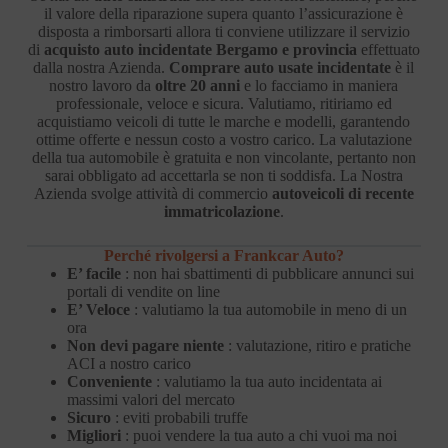
il valore della riparazione supera quanto l’assicurazione è
disposta a rimborsarti allora ti conviene utilizzare il servizio
di
acquisto auto incidentate Bergamo e provincia
effettuato
dalla nostra Azienda.
Comprare auto usate incidentate
è il
nostro lavoro da
oltre 20 anni
e lo facciamo in maniera
professionale, veloce e sicura. Valutiamo, ritiriamo ed
acquistiamo veicoli di tutte le marche e modelli, garantendo
ottime offerte e nessun costo a vostro carico. La valutazione
della tua automobile è gratuita e non vincolante, pertanto non
sarai obbligato ad accettarla se non ti soddisfa. La Nostra
Azienda svolge attività di commercio
autoveicoli di recente
immatricolazione
.
Perché rivolgersi a Frankcar Auto?
E’ facile
: non hai sbattimenti di pubblicare annunci sui
portali di vendite on line
E’ Veloce
: valutiamo la tua automobile in meno di un
ora
Non devi pagare niente
: valutazione, ritiro e pratiche
ACI a nostro carico
Conveniente
: valutiamo la tua auto incidentata ai
massimi valori del mercato
Sicuro
: eviti probabili truffe
Migliori
: puoi vendere la tua auto a chi vuoi ma noi