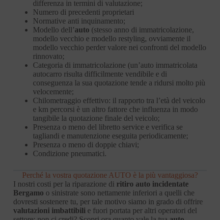
differenza in termini di valutazione;
Numero di precedenti proprietari
Normative anti inquinamento;
Modello dell’
auto
(stesso anno di immatricolazione,
modello vecchio e modello restyling, ovviamente il
modello vecchio perder valore nei confronti del modello
rinnovato;
Categoria di immatricolazione (un’auto immatricolata
autocarro risulta difficilmente vendibile e di
conseguenza la sua quotazione tende a ridursi molto più
velocemente;
Chilometraggio effettivo: il rapporto tra l’età del veicolo
e km percorsi è un altro fattore che influenza in modo
tangibile la quotazione finale del veicolo;
Presenza o meno del libretto service e verifica se
tagliandi e manutenzione eseguita periodicamente;
Presenza o meno di doppie chiavi;
Condizione pneumatici.
Perché la vostra quotazione AUTO è la più vantaggiosa?
I nostri costi per la riparazione di
ritiro auto incidentate
Bergamo
o sinistrate sono nettamente inferiori a quelli che
dovresti sostenere tu, per tale motivo siamo in grado di offrire
valutazioni imbattibili
e fuori portata per altri operatori del
settore; non ci credi? Scopri ora quanto vale la tua
auto