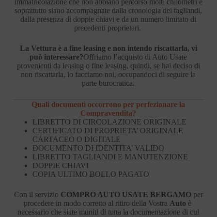
immatricolazione che non abbiano percorso molti chilometri e
soprattutto siano accompagnate dalla cronologia dei tagliandi,
dalla presenza di doppie chiavi e da un numero limitato di
precedenti proprietari.
La Vettura è a fine leasing e non intendo riscattarla, vi
può interessare?
Offriamo l’acquisto di Auto Usate
provenienti da leasing o fine leasing, quindi, se hai deciso di
non riscattarla, lo facciamo noi, occupandoci di seguire la
parte burocratica.
Quali documenti occorrono per perfezionare la
Compravendita?
LIBRETTO DI CIRCOLAZIONE ORIGINALE
CERTIFICATO DI PROPRIETA’ ORIGINALE
CARTACEO O DIGITALE
DOCUMENTO DI IDENTITA’ VALIDO
LIBRETTO TAGLIANDI E MANUTENZIONE
DOPPIE CHIAVI
COPIA ULTIMO BOLLO PAGATO
Con il servizio
COMPRO AUTO USATE BERGAMO
per
procedere in modo corretto al ritiro della Vostra
Auto
è
necessario che siate muniti di tutta la documentazione di cui