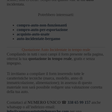
incidentata.
Potrebbero interessarti:
compro-auto-non-funzionanti
compro-auto-per-esportazione
acquisto-auto-usate
auto-incidentate-bergamo
Quotazione Auto Incidentate in tempo reale
Compilando in tutti i suoi campi il form presente nella pagina,
otterrai la tua
quotazione in tempo reale
, gratis e senza
impegno.
Ti invitiamo a compilare il form inserendo tutte le
caratteristiche tecniche (marca, modello, anno di
immatricolazione, alimentazione); in assenza di questo
materiale non sarà possibile redigere una valutazione corretta
della tua auto.
Contattaci al
NUMERO UNICO
☎
338 65 99 157
anche
whatsapp o all’indirizzo email:
info@comproautotuttelemarche.com
per una