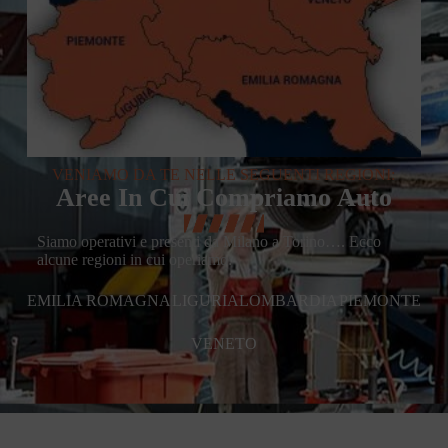
VENIAMO DA TE NELLE SEGUENTI REGIONI:
Aree In Cui Compriamo Auto
Siamo operativi e presenti da Milano a Torino…. Ecco
alcune regioni in cui operiamo:
EMILIA ROMAGNA
LIGURIA
LOMBARDIA
PIEMONTE
VENETO