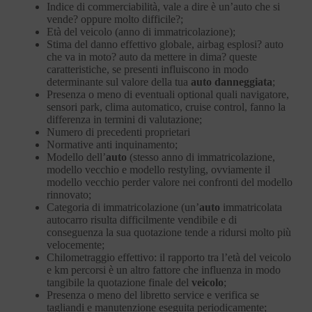
Indice di commerciabilità, vale a dire è un’auto che si
vende? oppure molto difficile?;
Età del veicolo (anno di immatricolazione);
Stima del danno effettivo globale, airbag esplosi? auto
che va in moto? auto da mettere in dima? queste
caratteristiche, se presenti influiscono in modo
determinante sul valore della tua
auto danneggiata
;
Presenza o meno di eventuali optional quali navigatore,
sensori park, clima automatico, cruise control, fanno la
differenza in termini di valutazione;
Numero di precedenti proprietari
Normative anti inquinamento;
Modello dell’
auto
(stesso anno di immatricolazione,
modello vecchio e modello restyling, ovviamente il
modello vecchio perder valore nei confronti del modello
rinnovato;
Categoria di immatricolazione (un’
auto
immatricolata
autocarro risulta difficilmente vendibile e di
conseguenza la sua quotazione tende a ridursi molto più
velocemente;
Chilometraggio effettivo: il rapporto tra l’età del veicolo
e km percorsi è un altro fattore che influenza in modo
tangibile la quotazione finale del
veicolo
;
Presenza o meno del libretto service e verifica se
tagliandi e manutenzione eseguita periodicamente;