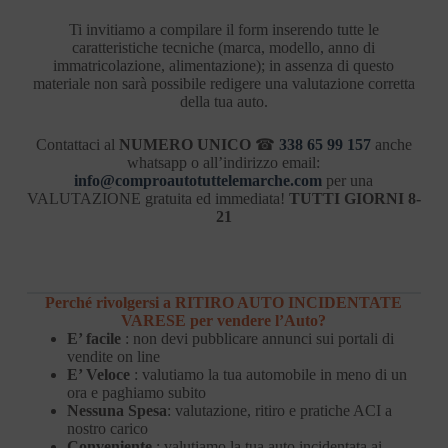
Ti invitiamo a compilare il form inserendo tutte le
caratteristiche tecniche (marca, modello, anno di
immatricolazione, alimentazione); in assenza di questo
materiale non sarà possibile redigere una valutazione corretta
della tua auto.
Contattaci al
NUMERO UNICO
☎
338 65 99 157
anche
whatsapp o all’indirizzo email:
info@comproautotuttelemarche.com
per una
VALUTAZIONE gratuita ed immediata!
TUTTI GIORNI 8-
21
Perché rivolgersi a RITIRO AUTO INCIDENTATE
VARESE per vendere l’Auto?
E’ facile
: non devi pubblicare annunci sui portali di
vendite on line
E’ Veloce
: valutiamo la tua automobile in meno di un
ora e paghiamo subito
Nessuna Spesa
: valutazione, ritiro e pratiche ACI a
nostro carico
Conveniente
: valutiamo la tua auto incidentata ai