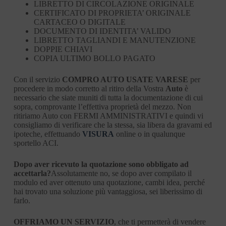
LIBRETTO DI CIRCOLAZIONE ORIGINALE
CERTIFICATO DI PROPRIETA’ ORIGINALE
CARTACEO O DIGITALE
DOCUMENTO DI IDENTITA’ VALIDO
LIBRETTO TAGLIANDI E MANUTENZIONE
DOPPIE CHIAVI
COPIA ULTIMO BOLLO PAGATO
Con il servizio
COMPRO AUTO USATE VARESE
per
procedere in modo corretto al ritiro della Vostra
Auto
è
necessario che siate muniti di tutta la documentazione di cui
sopra, comprovante l’effettiva proprietà del mezzo. Non
ritiriamo Auto con FERMI AMMINISTRATIVI e quindi vi
consigliamo di verificare che la stessa, sia libera da gravami ed
ipoteche, effettuando
VISURA
online o in qualunque
sportello ACI.
Dopo aver ricevuto la quotazione sono obbligato ad
accettarla?
Assolutamente no, se dopo aver compilato il
modulo ed aver ottenuto una quotazione, cambi idea, perché
hai trovato una soluzione più vantaggiosa, sei liberissimo di
farlo.
OFFRIAMO UN SERVIZIO
, che ti permetterà di vendere