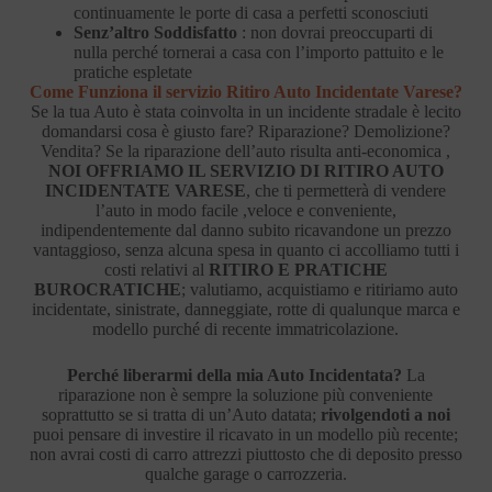
continuamente le porte di casa a perfetti sconosciuti
Senz’altro Soddisfatto
: non dovrai preoccuparti di
nulla perché tornerai a casa con l’importo pattuito e le
pratiche espletate
Come Funziona il servizio Ritiro Auto Incidentate Varese?
Se la tua Auto è stata coinvolta in un incidente stradale è lecito
domandarsi cosa è giusto fare? Riparazione? Demolizione?
Vendita? Se la riparazione dell’auto risulta anti-economica ,
NOI OFFRIAMO IL SERVIZIO DI RITIRO AUTO
INCIDENTATE VARESE
, che ti permetterà di vendere
l’auto in modo facile ,veloce e conveniente,
indipendentemente dal danno subito ricavandone un prezzo
vantaggioso, senza alcuna spesa in quanto ci accolliamo tutti i
costi relativi al
RITIRO E PRATICHE
BUROCRATICHE
; valutiamo, acquistiamo e ritiriamo auto
incidentate, sinistrate, danneggiate, rotte di qualunque marca e
modello purché di recente immatricolazione.
Perché liberarmi della mia Auto Incidentata?
La
riparazione non è sempre la soluzione più conveniente
soprattutto se si tratta di un’Auto datata;
rivolgendoti a noi
puoi pensare di investire il ricavato in un modello più recente;
non avrai costi di carro attrezzi piuttosto che di deposito presso
qualche garage o carrozzeria.