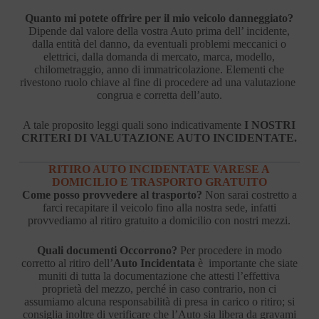
Quanto mi potete offrire per il mio veicolo danneggiato?
Dipende dal valore della vostra Auto prima dell’ incidente,
dalla entità del danno, da eventuali problemi meccanici o
elettrici, dalla domanda di mercato, marca, modello,
chilometraggio, anno di immatricolazione. Elementi che
rivestono ruolo chiave al fine di procedere ad una valutazione
congrua e corretta dell’auto.
A tale proposito leggi quali sono indicativamente
I NOSTRI
CRITERI DI VALUTAZIONE AUTO INCIDENTATE.
RITIRO AUTO INCIDENTATE VARESE A
DOMICILIO E TRASPORTO GRATUITO
Come posso provvedere al trasporto?
Non sarai costretto a
farci recapitare il veicolo fino alla nostra sede, infatti
provvediamo al ritiro gratuito a domicilio con nostri mezzi.
Quali documenti Occorrono?
Per procedere in modo
corretto al ritiro dell’
Auto Incidentata
è importante che siate
muniti di tutta la documentazione che attesti l’effettiva
proprietà del mezzo, perché in caso contrario, non ci
assumiamo alcuna responsabilità di presa in carico o ritiro; si
consiglia inoltre di verificare che l’Auto sia libera da gravami