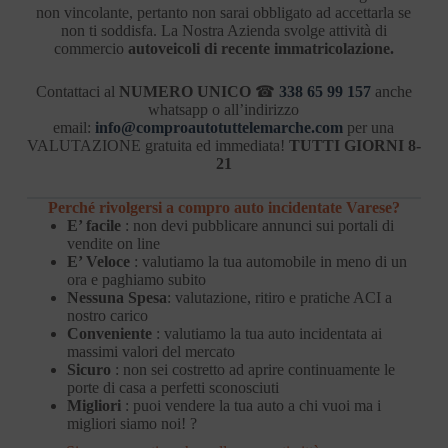
non vincolante, pertanto non sarai obbligato ad accettarla se
non ti soddisfa. La Nostra Azienda svolge attività di
commercio
autoveicoli di recente immatricolazione.
Contattaci al
NUMERO UNICO
☎
338 65 99 157
anche
whatsapp o all’indirizzo
email:
info@comproautotuttelemarche.com
per una
VALUTAZIONE gratuita ed immediata!
TUTTI GIORNI 8-
21
Perché rivolgersi a compro auto incidentate Varese?
E’ facile
: non devi pubblicare annunci sui portali di
vendite on line
E’ Veloce
: valutiamo la tua automobile in meno di un
ora e paghiamo subito
Nessuna Spesa
: valutazione, ritiro e pratiche ACI a
nostro carico
Conveniente
: valutiamo la tua auto incidentata ai
massimi valori del mercato
Sicuro
: non sei costretto ad aprire continuamente le
porte di casa a perfetti sconosciuti
Migliori
: puoi vendere la tua auto a chi vuoi ma i
migliori siamo noi! ?