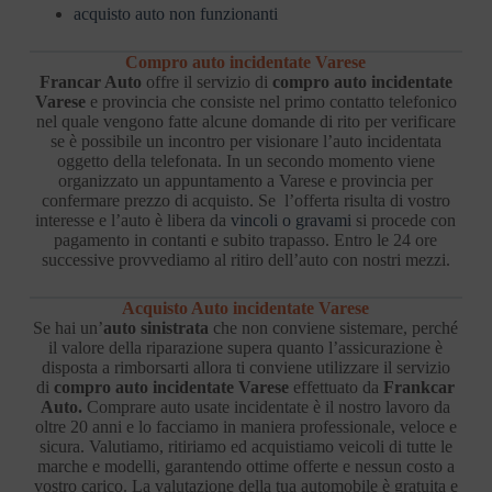
acquisto auto non funzionanti
Compro auto incidentate Varese
Francar Auto
offre il servizio di
compro auto incidentate
Varese
e provincia che consiste nel primo contatto telefonico
nel quale vengono fatte alcune domande di rito per verificare
se è possibile un incontro per visionare l’auto incidentata
oggetto della telefonata. In un secondo momento viene
organizzato un appuntamento a Varese e provincia per
confermare prezzo di acquisto. Se l’offerta risulta di vostro
interesse e l’auto è libera da
vincoli o gravami
si procede con
pagamento in contanti e subito trapasso. Entro le 24 ore
successive provvediamo al ritiro dell’auto con nostri mezzi.
Acquisto Auto incidentate Varese
Se hai un’
auto sinistrata
che non conviene sistemare, perché
il valore della riparazione supera quanto l’assicurazione è
disposta a rimborsarti allora ti conviene utilizzare il servizio
di
compro auto incidentate Varese
effettuato da
Frankcar
Auto.
Comprare auto usate incidentate è il nostro lavoro da
oltre 20 anni e lo facciamo in maniera professionale, veloce e
sicura. Valutiamo, ritiriamo ed acquistiamo veicoli di tutte le
marche e modelli, garantendo ottime offerte e nessun costo a
vostro carico. La valutazione della tua automobile è gratuita e