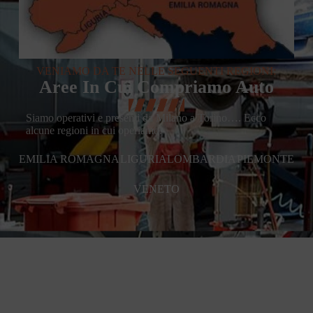
VENIAMO DA TE NELLE SEGUENTI REGIONI:
Aree In Cui Compriamo Auto
Siamo operativi e presenti da Milano a Torino…. Ecco
alcune regioni in cui operiamo:
EMILIA ROMAGNA
LIGURIA
LOMBARDIA
PIEMONTE
VENETO