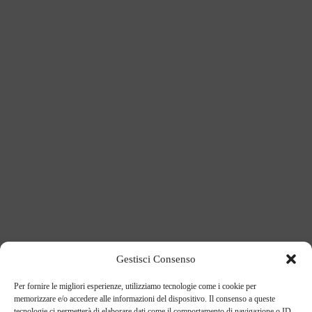
Gestisci Consenso
Per fornire le migliori esperienze, utilizziamo tecnologie come i cookie per
memorizzare e/o accedere alle informazioni del dispositivo. Il consenso a queste
tecnologie ci permetterà di elaborare dati come il comportamento di navigazione o ID