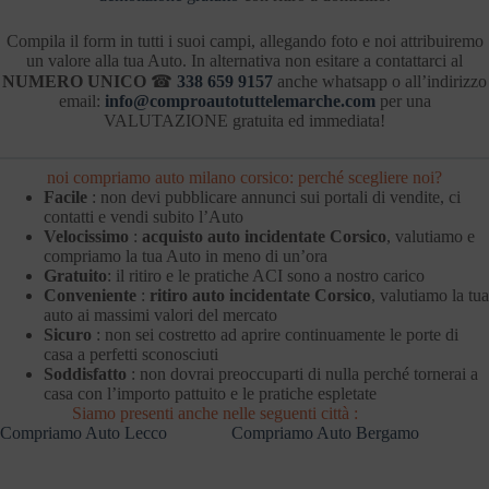
Compila il form in tutti i suoi campi, allegando foto e noi attribuiremo
un valore alla tua Auto. In alternativa non esitare a contattarci al
NUMERO UNICO
☎
338 659 9157
anche whatsapp o all’indirizzo
email:
info@comproautotuttelemarche.com
per una
VALUTAZIONE gratuita ed immediata!
noi compriamo auto milano corsico: perché scegliere noi?
Facile
: non devi pubblicare annunci sui portali di vendite, ci
contatti e vendi subito l’Auto
Velocissimo
:
acquisto auto incidentate Corsico
, valutiamo e
compriamo la tua Auto in meno di un’ora
Gratuito
: il ritiro e le pratiche ACI sono a nostro carico
Conveniente
:
ritiro auto incidentate Corsico
, valutiamo la tua
auto ai massimi valori del mercato
Sicuro
: non sei costretto ad aprire continuamente le porte di
casa a perfetti sconosciuti
Soddisfatto
: non dovrai preoccuparti di nulla perché tornerai a
casa con l’importo pattuito e le pratiche espletate
Siamo presenti anche nelle seguenti città :
Compriamo Auto Lecco
Compriamo Auto Bergamo